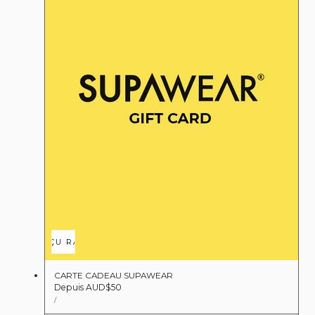
APERÇU RAPIDE
CARTE CADEAU SUPAWEAR
Prix
Depuis AUD$50
PRIX
PAR
/
régulier
UNITAIRE