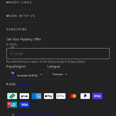
HANDY LINKS
WORK WITH US
SUBSCRIBE
Get Your Mystery Offer
E-MAIL
By subscribing you agree to the
Terms of Use
&
Privacy Policy
.
Pays/région
Langue
Français
Australie (AUD $)
© 2026,
Supawear
Modes
de
paiement
Politique de remboursement